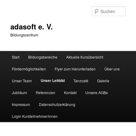
Zum
primären
Such
Inhalt
springen
adasoft e. V.
Bildungszentrum
Hauptmenü
Start
Bildungsbereiche
Aktuelle Kursübersicht
Fördermöglichkeiten
Flyer zum Herunterladen
Über uns
Unser Leitbild
Unser Team
Tanzcafé
Galerie
Jubiläum
Referenzen
Kontakt
Unsere AGBs
Impressum
Datenschutzerklärung
Login Kursteilnehmer/innen