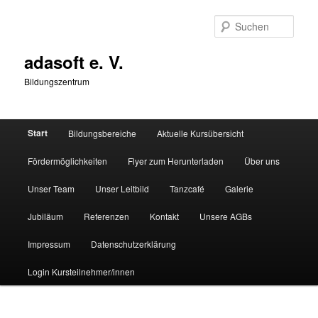
Zum
primären
Such
Inhalt
springen
adasoft e. V.
Bildungszentrum
Hauptmenü
Start
Bildungsbereiche
Aktuelle Kursübersicht
Fördermöglichkeiten
Flyer zum Herunterladen
Über uns
Unser Team
Unser Leitbild
Tanzcafé
Galerie
Jubiläum
Referenzen
Kontakt
Unsere AGBs
Impressum
Datenschutzerklärung
Login Kursteilnehmer/innen