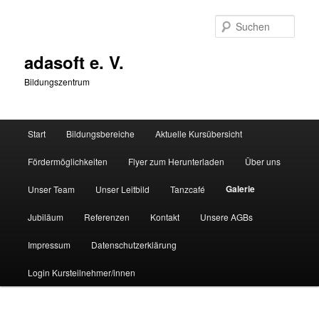
Zum
primären
Such
Inhalt
springen
adasoft e. V.
Bildungszentrum
Hauptmenü
Start
Bildungsbereiche
Aktuelle Kursübersicht
Fördermöglichkeiten
Flyer zum Herunterladen
Über uns
Galerie
Unser Team
Unser Leitbild
Tanzcafé
Jubiläum
Referenzen
Kontakt
Unsere AGBs
Impressum
Datenschutzerklärung
Login Kursteilnehmer/innen