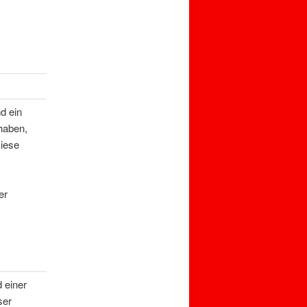
d ein
haben,
Diese
er
d einer
ser