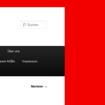
Suchen
n
Über uns
sere AGBs
Impressum
Nächster
→