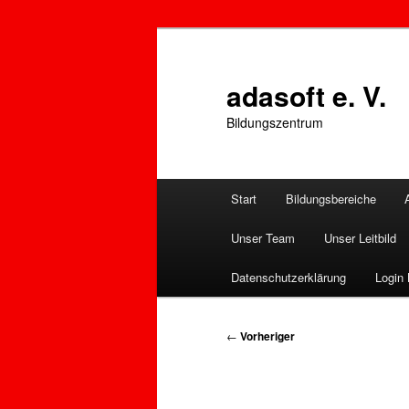
Zum
primären
Inhalt
adasoft e. V.
springen
Bildungszentrum
Hauptmenü
Start
Bildungsbereiche
Unser Team
Unser Leitbild
Datenschutzerklärung
Login 
Beitragsnavigation
←
Vorheriger