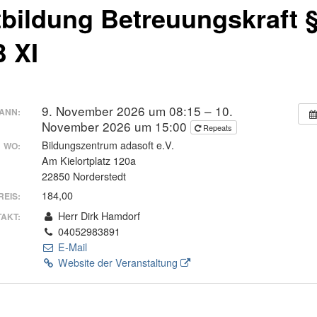
tbildung Betreuungskraft 
 XI
9. November 2026 um 08:15 – 10.
ANN:
November 2026 um 15:00
Repeats
Bildungszentrum adasoft e.V.
WO:
Am Kielortplatz 120a
22850 Norderstedt
184,00
REIS:
Herr Dirk Hamdorf
AKT:
04052983891
E-Mail
Website der Veranstaltung