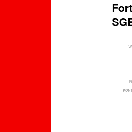
For
SGB
W
P
KONT