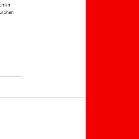
en im
auschen